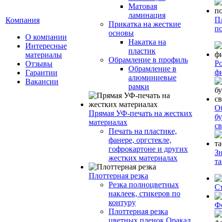
Матовая
ламинация
П
Компания
Прикатка на жесткие
п
основы
О компании
Накатка на
Интересные
пластик
материалы
Обрамление в профиль
Р
Отзывы
Обрамление в
ф
Гарантии
алюминиевые
Вакансии
рамки
О
Прямая УФ-печать на жестких
бу
материалах
с
Печать на пластике,
фанере, оргстекле,
гофрокартоне и других
З
жестких материалах
т
Плоттерная резка
Резка полноцветных
С
наклеек, стикеров по
контуру
Ф
Плоттерная резка
цветных пленок Оракал