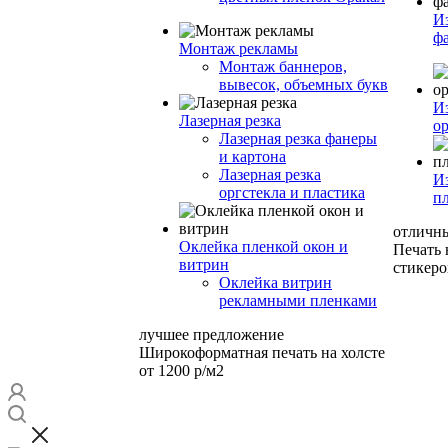
И
ф
Монтаж рекламы
Монтаж баннеров,
вывесок, объемных букв
И
Лазерная резка
ор
Лазерная резка фанеры
и картона
Лазерная резка
И
оргстекла и пластика
п
отличн
Оклейка пленкой окон и
Печать
витрин
стикеро
Оклейка витрин
рекламными пленками
лучшее предложение
Широкоформатная печать на холсте
от 1200 р/м2