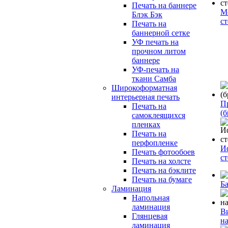
Печать на баннере
М
Блэк Бэк
с
Печать на
баннерной сетке
УФ печать на
прочном литом
баннере
УФ-печать на
ткани Самба
Широкоформатная
интерьерная печать
П
Печать на
(б
самоклеящихся
пленках
Печать на
перфопленке
И
Печать фотообоев
с
Печать на холсте
Печать на бэклите
Печать на бумаге
Б
Ламинация
Напольная
ламинация
В
Глянцевая
н
ламинация