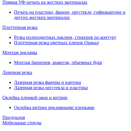
Прямая УФ-печать на жестких материалах
Печать на пластике, фанере, оргстекле, гофрокартоне и
других жестких материалах
Плоттерная резка
Резка полноцветных наклеек, стикеров по контуру
Плоттерная резка цветных пленок Оракал
Монтаж рекламы
Монтаж баннеров, вывесок, объемных букв
Лазерная резка
Лазерная резка фанеры и картона
Лазерная резка оргстекла и пластика
Оклейка пленкой окон и витрин
Оклейка витрин рекламными пленками
Продукция
Мобильные стенды