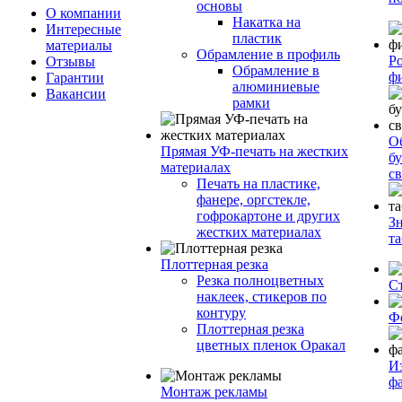
основы
О компании
Накатка на
Интересные
пластик
материалы
Обрамление в профиль
Р
Отзывы
Обрамление в
ф
Гарантии
алюминиевые
Вакансии
рамки
О
Прямая УФ-печать на жестких
бу
материалах
с
Печать на пластике,
фанере, оргстекле,
гофрокартоне и других
З
жестких материалах
т
Плоттерная резка
Резка полноцветных
С
наклеек, стикеров по
контуру
Ф
Плоттерная резка
цветных пленок Оракал
И
ф
Монтаж рекламы