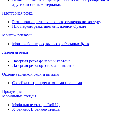
других жестких материалах
Плоттерная резка
Резка полноцветных наклеек, стикеров по контуру
Плоттерная резка цветных пленок Оракал
Монтаж рекламы
Монтаж баннеров, вывесок, объемных букв
Лазерная резка
Лазерная резка фанеры и картона
Лазерная резка оргстекла и пластика
Оклейка пленкой окон и витрин
Оклейка витрин рекламными пленками
Продукция
Мобильные стенды
Мобильные стенды Roll Up
Х-баннер, L-баннер стенды