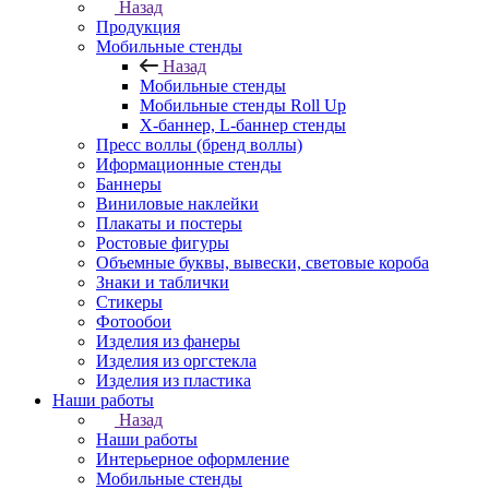
Назад
Продукция
Мобильные стенды
Назад
Мобильные стенды
Мобильные стенды Roll Up
Х-баннер, L-баннер стенды
Пресс воллы (бренд воллы)
Иформационные стенды
Баннеры
Виниловые наклейки
Плакаты и постеры
Ростовые фигуры
Объемные буквы, вывески, световые короба
Знаки и таблички
Стикеры
Фотообои
Изделия из фанеры
Изделия из оргстекла
Изделия из пластика
Наши работы
Назад
Наши работы
Интерьерное оформление
Мобильные стенды