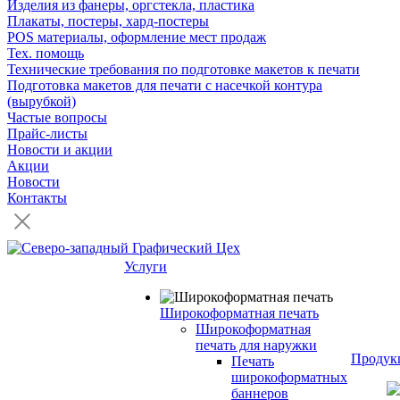
Изделия из фанеры, оргстекла, пластика
Плакаты, постеры, хард-постеры
POS материалы, оформление мест продаж
Тех. помощь
Технические требования по подготовке макетов к печати
Подготовка макетов для печати с насечкой контура
(вырубкой)
Частые вопросы
Прайс-листы
Новости и акции
Акции
Новости
Контакты
Услуги
Широкоформатная печать
Широкоформатная
печать для наружки
Продук
Печать
широкоформатных
баннеров