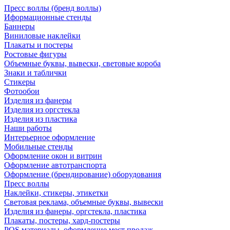
Пресс воллы (бренд воллы)
Иформационные стенды
Баннеры
Виниловые наклейки
Плакаты и постеры
Ростовые фигуры
Объемные буквы, вывески, световые короба
Знаки и таблички
Стикеры
Фотообои
Изделия из фанеры
Изделия из оргстекла
Изделия из пластика
Наши работы
Интерьерное оформление
Мобильные стенды
Оформление окон и витрин
Оформление автотранспорта
Оформление (брендирование) оборудования
Пресс воллы
Наклейки, стикеры, этикетки
Световая реклама, объемные буквы, вывески
Изделия из фанеры, оргстекла, пластика
Плакаты, постеры, хард-постеры
POS материалы, оформление мест продаж