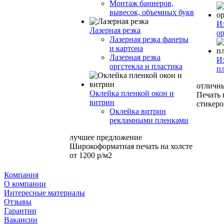
Монтаж баннеров,
вывесок, объемных букв
И
Лазерная резка
ор
Лазерная резка фанеры
и картона
Лазерная резка
И
оргстекла и пластика
п
отличн
Оклейка пленкой окон и
Печать
витрин
стикеро
Оклейка витрин
рекламными пленками
лучшее предложение
Широкоформатная печать на холсте
от 1200 р/м2
Компания
О компании
Интересные материалы
Отзывы
Гарантии
Вакансии