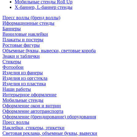
Мобильные стенды Roll Up
Х-баннер, L-баннер стенды
Пресс воллы (бренд воллы)
Иформационные стенды
Баннеры
Виниловые наклейки
Плакаты и постеры
Ростовые фигуры
Объемные буквы, вывески, световые короба
Знаки и таблички
Стикеры
Фотообои
Изделия из фанеры
Изделия из оргстекла
Изделия из пластика
Наши работы
Интерьерное оформление
Мобильные стенды
Оформление окон и витрин
Оформление автотранспорта
Оформление (брендирование) оборудования
Пресс воллы
Наклейки, стикеры, этикетки
Световая реклама, объемные буквы, вывески