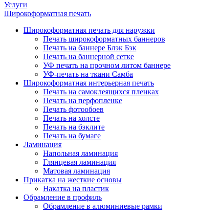
Услуги
Широкоформатная печать
Широкоформатная печать для наружки
Печать широкоформатных баннеров
Печать на баннере Блэк Бэк
Печать на баннерной сетке
УФ печать на прочном литом баннере
УФ-печать на ткани Самба
Широкоформатная интерьерная печать
Печать на самоклеящихся пленках
Печать на перфопленке
Печать фотообоев
Печать на холсте
Печать на бэклите
Печать на бумаге
Ламинация
Напольная ламинация
Глянцевая ламинация
Матовая ламинация
Прикатка на жесткие основы
Накатка на пластик
Обрамление в профиль
Обрамление в алюминиевые рамки