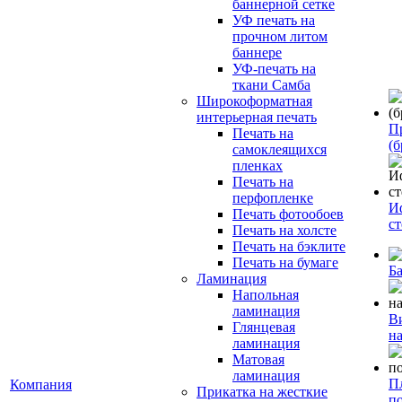
баннерной сетке
УФ печать на
прочном литом
баннере
УФ-печать на
ткани Самба
Широкоформатная
интерьерная печать
П
Печать на
(б
самоклеящихся
пленках
Печать на
перфопленке
И
Печать фотообоев
с
Печать на холсте
Печать на бэклите
Печать на бумаге
Б
Ламинация
Напольная
ламинация
В
Глянцевая
н
ламинация
Матовая
ламинация
П
Компания
Прикатка на жесткие
п