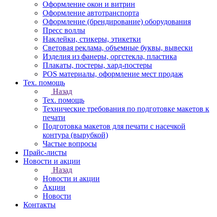
Оформление окон и витрин
Оформление автотранспорта
Оформление (брендирование) оборудования
Пресс воллы
Наклейки, стикеры, этикетки
Световая реклама, объемные буквы, вывески
Изделия из фанеры, оргстекла, пластика
Плакаты, постеры, хард-постеры
POS материалы, оформление мест продаж
Тех. помощь
Назад
Тех. помощь
Технические требования по подготовке макетов к
печати
Подготовка макетов для печати с насечкой
контура (вырубкой)
Частые вопросы
Прайс-листы
Новости и акции
Назад
Новости и акции
Акции
Новости
Контакты