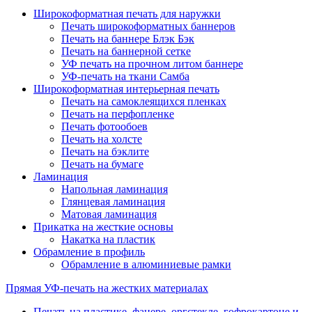
Широкоформатная печать для наружки
Печать широкоформатных баннеров
Печать на баннере Блэк Бэк
Печать на баннерной сетке
УФ печать на прочном литом баннере
УФ-печать на ткани Самба
Широкоформатная интерьерная печать
Печать на самоклеящихся пленках
Печать на перфопленке
Печать фотообоев
Печать на холсте
Печать на бэклите
Печать на бумаге
Ламинация
Напольная ламинация
Глянцевая ламинация
Матовая ламинация
Прикатка на жесткие основы
Накатка на пластик
Обрамление в профиль
Обрамление в алюминиевые рамки
Прямая УФ-печать на жестких материалах
Печать на пластике, фанере, оргстекле, гофрокартоне и