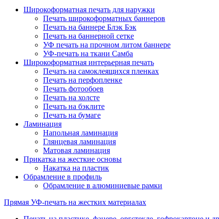
Широкоформатная печать для наружки
Печать широкоформатных баннеров
Печать на баннере Блэк Бэк
Печать на баннерной сетке
УФ печать на прочном литом баннере
УФ-печать на ткани Самба
Широкоформатная интерьерная печать
Печать на самоклеящихся пленках
Печать на перфопленке
Печать фотообоев
Печать на холсте
Печать на бэклите
Печать на бумаге
Ламинация
Напольная ламинация
Глянцевая ламинация
Матовая ламинация
Прикатка на жесткие основы
Накатка на пластик
Обрамление в профиль
Обрамление в алюминиевые рамки
Прямая УФ-печать на жестких материалах
Печать на пластике, фанере, оргстекле, гофрокартоне и 