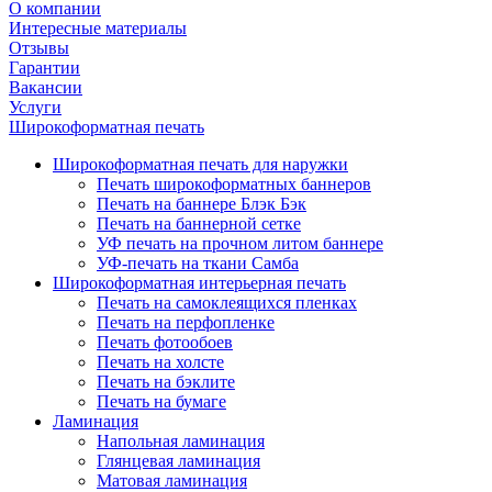
О компании
Интересные материалы
Отзывы
Гарантии
Вакансии
Услуги
Широкоформатная печать
Широкоформатная печать для наружки
Печать широкоформатных баннеров
Печать на баннере Блэк Бэк
Печать на баннерной сетке
УФ печать на прочном литом баннере
УФ-печать на ткани Самба
Широкоформатная интерьерная печать
Печать на самоклеящихся пленках
Печать на перфопленке
Печать фотообоев
Печать на холсте
Печать на бэклите
Печать на бумаге
Ламинация
Напольная ламинация
Глянцевая ламинация
Матовая ламинация