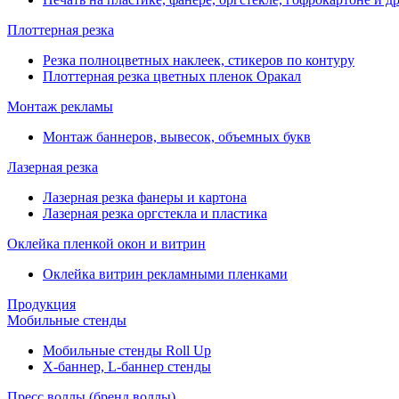
Плоттерная резка
Резка полноцветных наклеек, стикеров по контуру
Плоттерная резка цветных пленок Оракал
Монтаж рекламы
Монтаж баннеров, вывесок, объемных букв
Лазерная резка
Лазерная резка фанеры и картона
Лазерная резка оргстекла и пластика
Оклейка пленкой окон и витрин
Оклейка витрин рекламными пленками
Продукция
Мобильные стенды
Мобильные стенды Roll Up
Х-баннер, L-баннер стенды
Пресс воллы (бренд воллы)