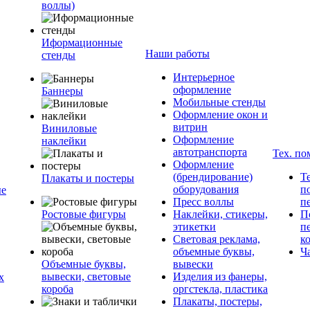
воллы)
Иформационные
Наши работы
стенды
Интерьерное
оформление
Баннеры
Мобильные стенды
Оформление окон и
витрин
Виниловые
Оформление
наклейки
автотранспорта
Тех. п
Оформление
(брендирование)
Т
Плакаты и постеры
оборудования
п
ые
Пресс воллы
п
Ростовые фигуры
Наклейки, стикеры,
П
этикетки
п
Световая реклама,
к
объемные буквы,
Ч
Объемные буквы,
вывески
вывески, световые
Изделия из фанеры,
х
короба
оргстекла, пластика
Плакаты, постеры,