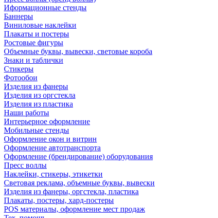
Иформационные стенды
Баннеры
Виниловые наклейки
Плакаты и постеры
Ростовые фигуры
Объемные буквы, вывески, световые короба
Знаки и таблички
Стикеры
Фотообои
Изделия из фанеры
Изделия из оргстекла
Изделия из пластика
Наши работы
Интерьерное оформление
Мобильные стенды
Оформление окон и витрин
Оформление автотранспорта
Оформление (брендирование) оборудования
Пресс воллы
Наклейки, стикеры, этикетки
Световая реклама, объемные буквы, вывески
Изделия из фанеры, оргстекла, пластика
Плакаты, постеры, хард-постеры
POS материалы, оформление мест продаж
Тех. помощь