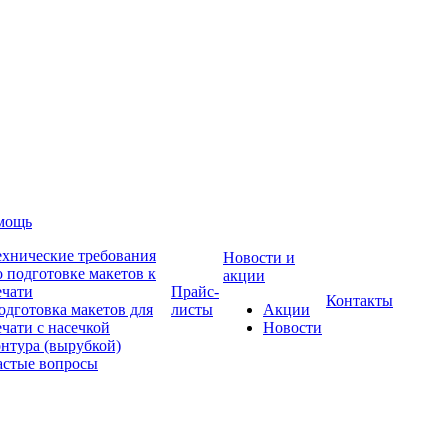
омощь
ехнические требования
Новости и
о подготовке макетов к
акции
ечати
Прайс-
Контакты
одготовка макетов для
листы
Акции
ечати с насечкой
Новости
онтура (вырубкой)
астые вопросы