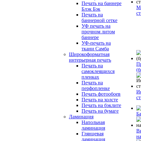
Печать на баннере
М
Блэк Бэк
с
Печать на
баннерной сетке
УФ печать на
прочном литом
баннере
УФ-печать на
ткани Самба
Широкоформатная
интерьерная печать
П
Печать на
(б
самоклеящихся
пленках
Печать на
перфопленке
И
Печать фотообоев
с
Печать на холсте
Печать на бэклите
Печать на бумаге
Б
Ламинация
Напольная
ламинация
В
Глянцевая
н
ламинация