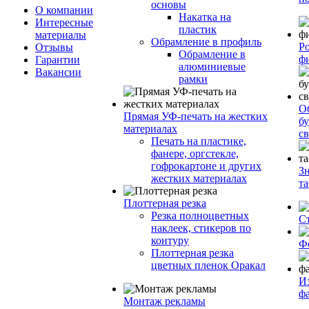
основы
О компании
Накатка на
Интересные
пластик
материалы
Обрамление в профиль
Р
Отзывы
Обрамление в
ф
Гарантии
алюминиевые
Вакансии
рамки
О
Прямая УФ-печать на жестких
бу
материалах
с
Печать на пластике,
фанере, оргстекле,
гофрокартоне и других
З
жестких материалах
т
Плоттерная резка
Резка полноцветных
С
наклеек, стикеров по
контуру
Ф
Плоттерная резка
цветных пленок Оракал
И
ф
Монтаж рекламы