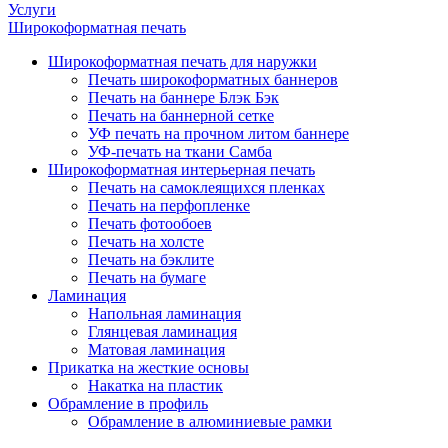
Услуги
Широкоформатная печать
Широкоформатная печать для наружки
Печать широкоформатных баннеров
Печать на баннере Блэк Бэк
Печать на баннерной сетке
УФ печать на прочном литом баннере
УФ-печать на ткани Самба
Широкоформатная интерьерная печать
Печать на самоклеящихся пленках
Печать на перфопленке
Печать фотообоев
Печать на холсте
Печать на бэклите
Печать на бумаге
Ламинация
Напольная ламинация
Глянцевая ламинация
Матовая ламинация
Прикатка на жесткие основы
Накатка на пластик
Обрамление в профиль
Обрамление в алюминиевые рамки