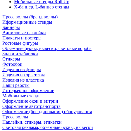
Мобильные стенды Roll Up
Х-баннер, L-баннер стенды
Пресс воллы (бренд воллы)
Иформационные стенды
Баннеры
Виниловые наклейки
Плакаты и постеры
Ростовые фигуры
Объемные буквы, вывески, световые короба
Знаки и таблички
Стикеры
Фотообои
Изделия из фанеры
Изделия из оргстекла
Изделия из пластика
Наши работы
Интерьерное оформление
Мобильные стенды
Оформление окон и витрин
Оформление автотранспорта
Оформление (брендирование) оборудования
Пресс воллы
Наклейки, стикеры, этикетки
Световая реклама, объемные буквы, вывески