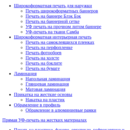
Широкоформатная печать для наружки
Печать широкоформатных баннеров
Печать на баннере Блэк Бэк
Печать на баннерной сетке
УФ печать на прочном литом баннере
УФ-печать на ткани Самба
Широкоформатная интерьерная печать
Печать на самоклеящихся пленках
Печать на перфопленке
Печать фотообоев
Печать на холсте
Печать на бэклите
Печать на бумаге
Ламинация
Напольная ламинация
Глянцевая ламинация
Матовая ламинация
Прикатка на жесткие основы
Накатка на пластик
Обрамление в профиль
Обрамление в алюминиевые рамки
Прямая УФ-печать на жестких материалах
Печать на пластике, фанере, оргстекле, гофрокартоне и