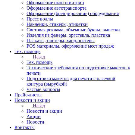
Оформление окон и витрин
Оформление автотранспорта
Оформление (брендирование) оборудования
Пресс воллы
Наклейки, стикеры, этикетки
Световая реклама, объемные буквы, вывески
Изделия из фанеры, оргстекла, пластика
Плакаты, постеры, хард-постеры
POS материалы, оформление мест продаж
Тех. помощь
Назад
Тех. помощь
Технические требования по подготовке макетов к
печати
Подготовка макетов для печати с насечкой
контура (вырубкой)
Частые вопросы
Прайс-листы
Новости и акции
Назад
Новости и акции
Акции
Новости
Контакты