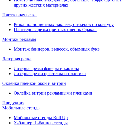
других жестких материалах
Плоттерная резка
Резка полноцветных наклеек, стикеров по контуру
Плоттерная резка цветных пленок Оракал
Монтаж рекламы
Монтаж баннеров, вывесок, объемных букв
Лазерная резка
Лазерная резка фанеры и картона
Лазерная резка оргстекла и пластика
Оклейка пленкой окон и витрин
Оклейка витрин рекламными пленками
Продукция
Мобильные стенды
Мобильные стенды Roll Up
Х-баннер, L-баннер стенды