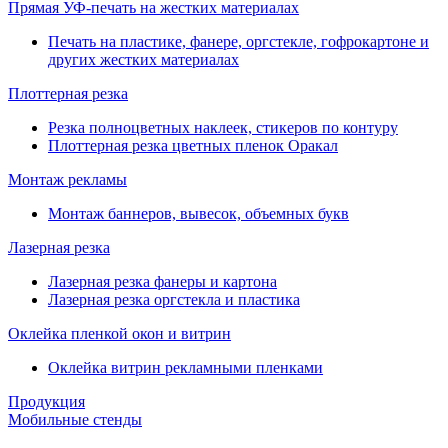
Прямая УФ-печать на жестких материалах
Печать на пластике, фанере, оргстекле, гофрокартоне и
других жестких материалах
Плоттерная резка
Резка полноцветных наклеек, стикеров по контуру
Плоттерная резка цветных пленок Оракал
Монтаж рекламы
Монтаж баннеров, вывесок, объемных букв
Лазерная резка
Лазерная резка фанеры и картона
Лазерная резка оргстекла и пластика
Оклейка пленкой окон и витрин
Оклейка витрин рекламными пленками
Продукция
Мобильные стенды