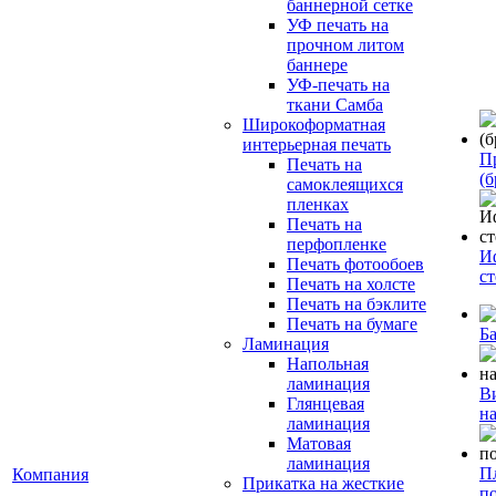
баннерной сетке
УФ печать на
прочном литом
баннере
УФ-печать на
ткани Самба
Широкоформатная
интерьерная печать
П
Печать на
(б
самоклеящихся
пленках
Печать на
перфопленке
И
Печать фотообоев
с
Печать на холсте
Печать на бэклите
Печать на бумаге
Б
Ламинация
Напольная
ламинация
В
Глянцевая
н
ламинация
Матовая
ламинация
П
Компания
Прикатка на жесткие
п