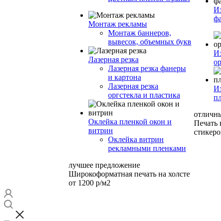
И
ф
Монтаж рекламы
Монтаж баннеров,
вывесок, объемных букв
И
Лазерная резка
ор
Лазерная резка фанеры
и картона
Лазерная резка
И
оргстекла и пластика
п
отличн
Оклейка пленкой окон и
Печать
витрин
стикеро
Оклейка витрин
рекламными пленками
лучшее предложение
Широкоформатная печать на холсте
от 1200 р/м2