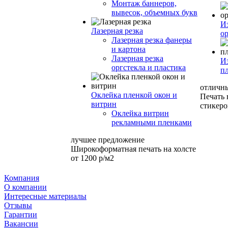
Монтаж баннеров,
вывесок, объемных букв
И
Лазерная резка
ор
Лазерная резка фанеры
и картона
Лазерная резка
И
оргстекла и пластика
п
отличн
Оклейка пленкой окон и
Печать
витрин
стикеро
Оклейка витрин
рекламными пленками
лучшее предложение
Широкоформатная печать на холсте
от 1200 р/м2
Компания
О компании
Интересные материалы
Отзывы
Гарантии
Вакансии