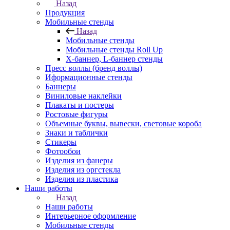
Назад
Продукция
Мобильные стенды
Назад
Мобильные стенды
Мобильные стенды Roll Up
Х-баннер, L-баннер стенды
Пресс воллы (бренд воллы)
Иформационные стенды
Баннеры
Виниловые наклейки
Плакаты и постеры
Ростовые фигуры
Объемные буквы, вывески, световые короба
Знаки и таблички
Стикеры
Фотообои
Изделия из фанеры
Изделия из оргстекла
Изделия из пластика
Наши работы
Назад
Наши работы
Интерьерное оформление
Мобильные стенды