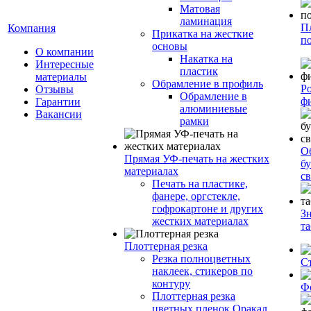
Матовая
ламинация
П
Компания
Прикатка на жесткие
п
основы
О компании
Накатка на
Интересные
пластик
материалы
Обрамление в профиль
Р
Отзывы
Обрамление в
ф
Гарантии
алюминиевые
Вакансии
рамки
О
Прямая УФ-печать на жестких
бу
материалах
с
Печать на пластике,
фанере, оргстекле,
гофрокартоне и других
З
жестких материалах
т
Плоттерная резка
Резка полноцветных
С
наклеек, стикеров по
контуру
Ф
Плоттерная резка
цветных пленок Оракал