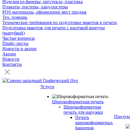
Изделия из фанеры, оргстекла, пластика
Плакаты, постеры, хард-постеры
POS материалы, оформление мест продаж
Тех. помощь
Технические требования по подготовке макетов к печати
Подготовка макетов для печати с насечкой контура
(вырубкой)
Частые вопросы
Прайс-листы
Новости и акции
Акции
Новости
Контакты
Услуги
Широкоформатная печать
Широкоформатная
печать для наружки
Продук
Печать
широкоформатных
баннеров