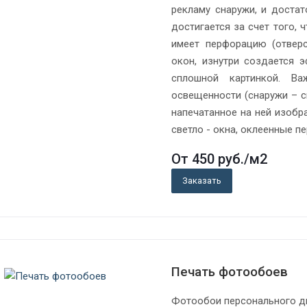
рекламу снаружи, и доста
достигается за счет того, 
имеет перфорацию (отверс
окон, изнутри создается 
сплошной картинкой. В
освещенности (снаружи – св
напечатанное на ней изобр
светло - окна, оклеенные п
От 450
руб.
/м2
Заказать
Печать фотообоев
Фотообои персонального диз