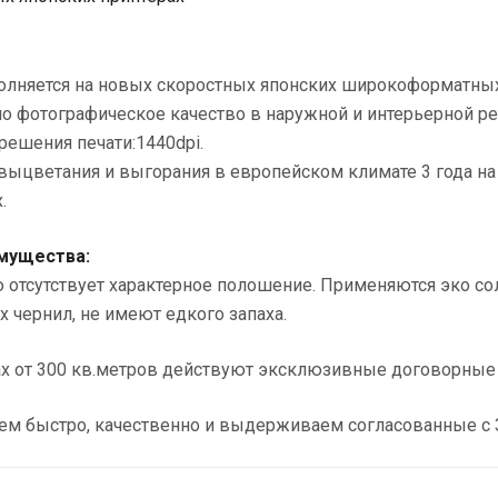
олняется на новых скоростных японских широкоформатных
о фотографическое качество в наружной и интерьерной рек
решения печати:1440dpi.
 выцветания и выгорания в европейском климате 3 года на
.
мущества:
 отсутствует характерное полошение. Применяются эко сол
 чернил, не имеют едкого запаха.
зах от 300 кв.метров действуют эксклюзивные договорны
ем быстро, качественно и выдерживаем согласованные с 