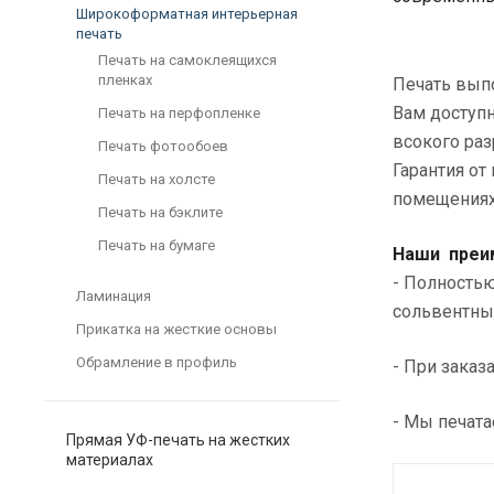
Широкоформатная интерьерная
печать
Печать на самоклеящихся
пленках
Печать вып
Вам доступн
Печать на перфопленке
всокого раз
Печать фотообоев
Гарантия от
Печать на холсте
помещениях
Печать на бэклите
Печать на бумаге
Наши преи
- Полностью
Ламинация
сольвентных
Прикатка на жесткие основы
Обрамление в профиль
- При зака
- Мы печата
Прямая УФ-печать на жестких
материалах