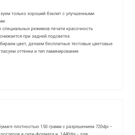
льзуем только хороший бэклит с улучшенными
ми.
ю специальных режимов печати красочность
снижается при задней подсветке.
бираем цвет, делаем бесплатные тестовые цветовые
гласуем оттенки и тип ламинирования.
умаге плотностью 150 грамм с разрешением 720dpi –
постеров и сити-формата и 1440dpi - для