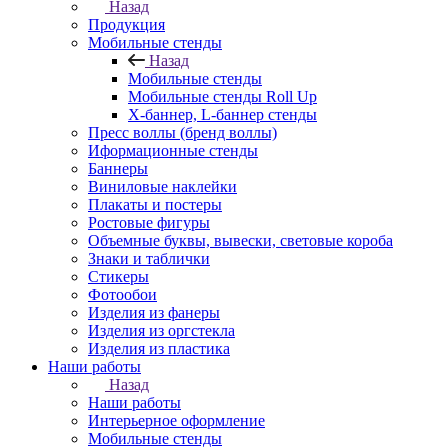
Назад
Продукция
Мобильные стенды
Назад
Мобильные стенды
Мобильные стенды Roll Up
Х-баннер, L-баннер стенды
Пресс воллы (бренд воллы)
Иформационные стенды
Баннеры
Виниловые наклейки
Плакаты и постеры
Ростовые фигуры
Объемные буквы, вывески, световые короба
Знаки и таблички
Стикеры
Фотообои
Изделия из фанеры
Изделия из оргстекла
Изделия из пластика
Наши работы
Назад
Наши работы
Интерьерное оформление
Мобильные стенды