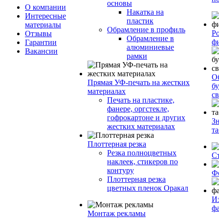
основы
О компании
Накатка на
Интересные
пластик
материалы
Обрамление в профиль
Р
Отзывы
Обрамление в
ф
Гарантии
алюминиевые
Вакансии
рамки
О
Прямая УФ-печать на жестких
бу
материалах
с
Печать на пластике,
фанере, оргстекле,
гофрокартоне и других
З
жестких материалах
т
Плоттерная резка
Резка полноцветных
С
наклеек, стикеров по
контуру
Ф
Плоттерная резка
цветных пленок Оракал
И
ф
Монтаж рекламы