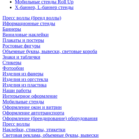
Мобильные стенды Roll Up
Х-баннер, L-баннер стенды
Пресс воллы (бренд воллы)
Иформационные стенды
Баннеры
Виниловые наклейки
Плакаты и постеры
Ростовые фигуры
Объемные буквы, вывески, световые короба
Знаки и таблички
Стикеры
Фотообои
Изделия из фанеры
Изделия из оргстекла
Изделия из пластика
Наши работы
Интерьерное оформление
Мобильные стенды
Оформление окон и витрин
Оформление автотранспорта
Оформление (брендирование) оборудования
Пресс воллы
Наклейки, стикеры, этикетки
Световая реклама, объемные буквы, вывески