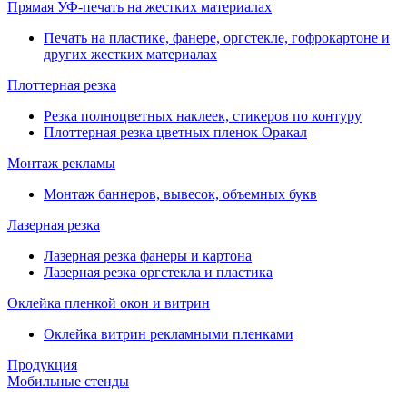
Прямая УФ-печать на жестких материалах
Печать на пластике, фанере, оргстекле, гофрокартоне и
других жестких материалах
Плоттерная резка
Резка полноцветных наклеек, стикеров по контуру
Плоттерная резка цветных пленок Оракал
Монтаж рекламы
Монтаж баннеров, вывесок, объемных букв
Лазерная резка
Лазерная резка фанеры и картона
Лазерная резка оргстекла и пластика
Оклейка пленкой окон и витрин
Оклейка витрин рекламными пленками
Продукция
Мобильные стенды