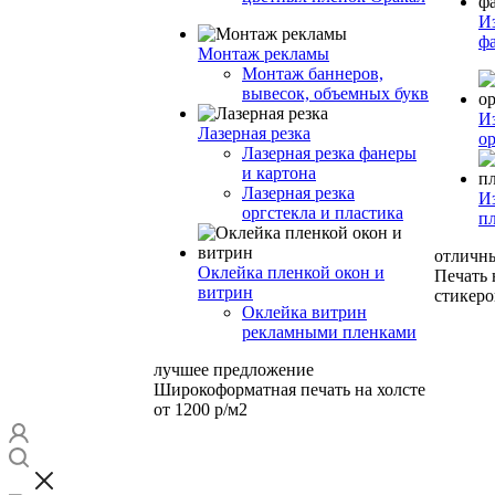
И
ф
Монтаж рекламы
Монтаж баннеров,
вывесок, объемных букв
И
Лазерная резка
ор
Лазерная резка фанеры
и картона
Лазерная резка
И
оргстекла и пластика
п
отличн
Оклейка пленкой окон и
Печать
витрин
стикеро
Оклейка витрин
рекламными пленками
лучшее предложение
Широкоформатная печать на холсте
от 1200 р/м2