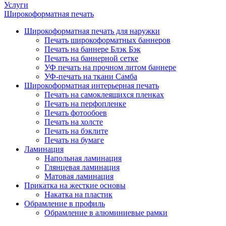
Услуги
Широкоформатная печать
Широкоформатная печать для наружки
Печать широкоформатных баннеров
Печать на баннере Блэк Бэк
Печать на баннерной сетке
УФ печать на прочном литом баннере
УФ-печать на ткани Самба
Широкоформатная интерьерная печать
Печать на самоклеящихся пленках
Печать на перфопленке
Печать фотообоев
Печать на холсте
Печать на бэклите
Печать на бумаге
Ламинация
Напольная ламинация
Глянцевая ламинация
Матовая ламинация
Прикатка на жесткие основы
Накатка на пластик
Обрамление в профиль
Обрамление в алюминиевые рамки