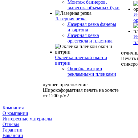
Монтаж баннеров,
вывесок, объемных букв
И
Лазерная резка
ор
Лазерная резка фанеры
и картона
Лазерная резка
И
оргстекла и пластика
п
отличн
Оклейка пленкой окон и
Печать
витрин
стикеро
Оклейка витрин
рекламными пленками
лучшее предложение
Широкоформатная печать на холсте
от 1200 р/м2
Компания
О компании
Интересные материалы
Отзывы
Гарантии
Вакансии