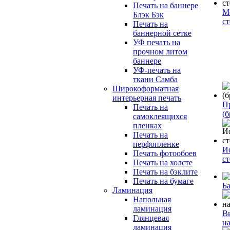
Печать на баннере
М
Блэк Бэк
с
Печать на
баннерной сетке
УФ печать на
прочном литом
баннере
УФ-печать на
ткани Самба
Широкоформатная
интерьерная печать
П
Печать на
(б
самоклеящихся
пленках
Печать на
перфопленке
И
Печать фотообоев
с
Печать на холсте
Печать на бэклите
Печать на бумаге
Б
Ламинация
Напольная
ламинация
В
Глянцевая
н
ламинация