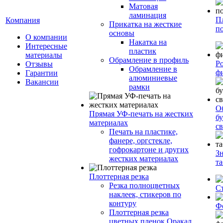
Матовая
ламинация
П
Компания
Прикатка на жесткие
п
основы
О компании
Накатка на
Интересные
пластик
материалы
Обрамление в профиль
Р
Отзывы
Обрамление в
ф
Гарантии
алюминиевые
Вакансии
рамки
О
Прямая УФ-печать на жестких
бу
материалах
с
Печать на пластике,
фанере, оргстекле,
гофрокартоне и других
З
жестких материалах
т
Плоттерная резка
Резка полноцветных
С
наклеек, стикеров по
контуру
Ф
Плоттерная резка
цветных пленок Оракал