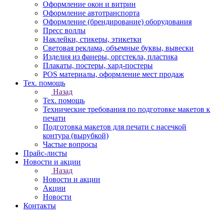
Оформление окон и витрин
Оформление автотранспорта
Оформление (брендирование) оборудования
Пресс воллы
Наклейки, стикеры, этикетки
Световая реклама, объемные буквы, вывески
Изделия из фанеры, оргстекла, пластика
Плакаты, постеры, хард-постеры
POS материалы, оформление мест продаж
Тех. помощь
Назад
Тех. помощь
Технические требования по подготовке макетов к
печати
Подготовка макетов для печати с насечкой
контура (вырубкой)
Частые вопросы
Прайс-листы
Новости и акции
Назад
Новости и акции
Акции
Новости
Контакты