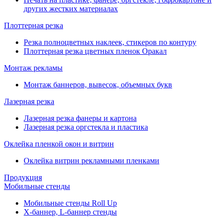
других жестких материалах
Плоттерная резка
Резка полноцветных наклеек, стикеров по контуру
Плоттерная резка цветных пленок Оракал
Монтаж рекламы
Монтаж баннеров, вывесок, объемных букв
Лазерная резка
Лазерная резка фанеры и картона
Лазерная резка оргстекла и пластика
Оклейка пленкой окон и витрин
Оклейка витрин рекламными пленками
Продукция
Мобильные стенды
Мобильные стенды Roll Up
Х-баннер, L-баннер стенды