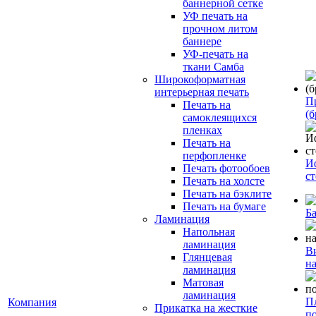
баннерной сетке
УФ печать на
прочном литом
баннере
УФ-печать на
ткани Самба
Широкоформатная
интерьерная печать
П
Печать на
(б
самоклеящихся
пленках
Печать на
перфопленке
И
Печать фотообоев
с
Печать на холсте
Печать на бэклите
Печать на бумаге
Б
Ламинация
Напольная
ламинация
В
Глянцевая
н
ламинация
Матовая
ламинация
П
Компания
Прикатка на жесткие
п