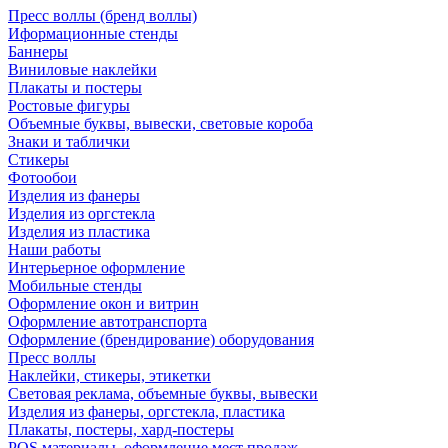
Пресс воллы (бренд воллы)
Иформационные стенды
Баннеры
Виниловые наклейки
Плакаты и постеры
Ростовые фигуры
Объемные буквы, вывески, световые короба
Знаки и таблички
Стикеры
Фотообои
Изделия из фанеры
Изделия из оргстекла
Изделия из пластика
Наши работы
Интерьерное оформление
Мобильные стенды
Оформление окон и витрин
Оформление автотранспорта
Оформление (брендирование) оборудования
Пресс воллы
Наклейки, стикеры, этикетки
Световая реклама, объемные буквы, вывески
Изделия из фанеры, оргстекла, пластика
Плакаты, постеры, хард-постеры
POS материалы, оформление мест продаж