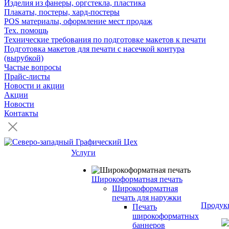
Изделия из фанеры, оргстекла, пластика
Плакаты, постеры, хард-постеры
POS материалы, оформление мест продаж
Тех. помощь
Технические требования по подготовке макетов к печати
Подготовка макетов для печати с насечкой контура
(вырубкой)
Частые вопросы
Прайс-листы
Новости и акции
Акции
Новости
Контакты
Услуги
Широкоформатная печать
Широкоформатная
печать для наружки
Продук
Печать
широкоформатных
баннеров