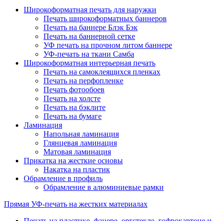
Широкоформатная печать для наружки
Печать широкоформатных баннеров
Печать на баннере Блэк Бэк
Печать на баннерной сетке
УФ печать на прочном литом баннере
УФ-печать на ткани Самба
Широкоформатная интерьерная печать
Печать на самоклеящихся пленках
Печать на перфопленке
Печать фотообоев
Печать на холсте
Печать на бэклите
Печать на бумаге
Ламинация
Напольная ламинация
Глянцевая ламинация
Матовая ламинация
Прикатка на жесткие основы
Накатка на пластик
Обрамление в профиль
Обрамление в алюминиевые рамки
Прямая УФ-печать на жестких материалах
Печать на пластике, фанере, оргстекле, гофрокартоне и