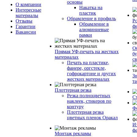
основы
О компании
Накатка на
Интересные
пластик
материалы
Обрамление в профиль
Р
Отзывы
Обрамление в
ф
Гарантии
алюминиевые
Вакансии
рамки
О
Прямая УФ-печать на жестких
бу
материалах
с
Печать на пластике,
фанере, оргстекле,
гофрокартоне и других
З
жестких материалах
т
Плоттерная резка
Резка полноцветных
С
наклеек, стикеров по
контуру
Ф
Плоттерная резка
цветных пленок Оракал
И
ф
Монтаж рекламы