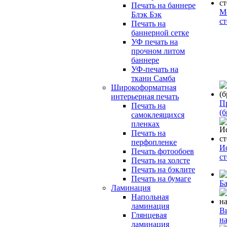
Печать на баннере
М
Блэк Бэк
с
Печать на
баннерной сетке
УФ печать на
прочном литом
баннере
УФ-печать на
ткани Самба
Широкоформатная
интерьерная печать
П
Печать на
(б
самоклеящихся
пленках
Печать на
перфопленке
И
Печать фотообоев
с
Печать на холсте
Печать на бэклите
Печать на бумаге
Б
Ламинация
Напольная
ламинация
В
Глянцевая
н
ламинация