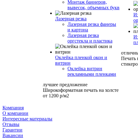
Монтаж баннеров,
вывесок, объемных букв
И
Лазерная резка
ор
Лазерная резка фанеры
и картона
Лазерная резка
И
оргстекла и пластика
п
отличн
Оклейка пленкой окон и
Печать
витрин
стикеро
Оклейка витрин
рекламными пленками
лучшее предложение
Широкоформатная печать на холсте
от 1200 р/м2
Компания
О компании
Интересные материалы
Отзывы
Гарантии
Вакансии