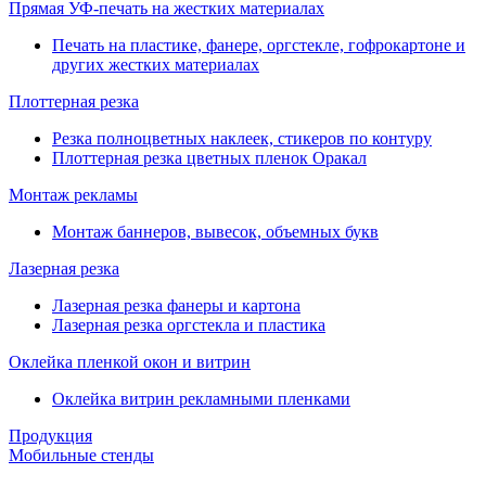
Прямая УФ-печать на жестких материалах
Печать на пластике, фанере, оргстекле, гофрокартоне и
других жестких материалах
Плоттерная резка
Резка полноцветных наклеек, стикеров по контуру
Плоттерная резка цветных пленок Оракал
Монтаж рекламы
Монтаж баннеров, вывесок, объемных букв
Лазерная резка
Лазерная резка фанеры и картона
Лазерная резка оргстекла и пластика
Оклейка пленкой окон и витрин
Оклейка витрин рекламными пленками
Продукция
Мобильные стенды