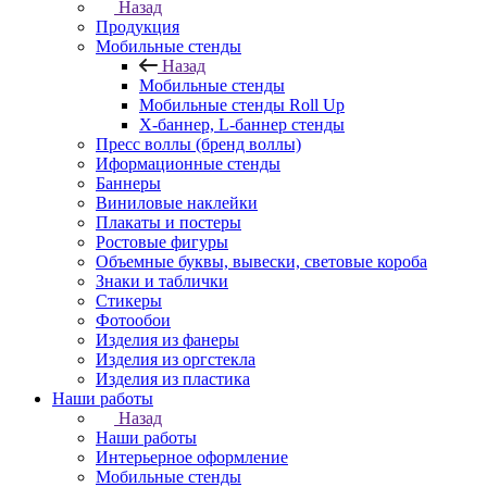
Назад
Продукция
Мобильные стенды
Назад
Мобильные стенды
Мобильные стенды Roll Up
Х-баннер, L-баннер стенды
Пресс воллы (бренд воллы)
Иформационные стенды
Баннеры
Виниловые наклейки
Плакаты и постеры
Ростовые фигуры
Объемные буквы, вывески, световые короба
Знаки и таблички
Стикеры
Фотообои
Изделия из фанеры
Изделия из оргстекла
Изделия из пластика
Наши работы
Назад
Наши работы
Интерьерное оформление
Мобильные стенды