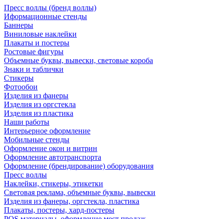
Пресс воллы (бренд воллы)
Иформационные стенды
Баннеры
Виниловые наклейки
Плакаты и постеры
Ростовые фигуры
Объемные буквы, вывески, световые короба
Знаки и таблички
Стикеры
Фотообои
Изделия из фанеры
Изделия из оргстекла
Изделия из пластика
Наши работы
Интерьерное оформление
Мобильные стенды
Оформление окон и витрин
Оформление автотранспорта
Оформление (брендирование) оборудования
Пресс воллы
Наклейки, стикеры, этикетки
Световая реклама, объемные буквы, вывески
Изделия из фанеры, оргстекла, пластика
Плакаты, постеры, хард-постеры
POS материалы, оформление мест продаж