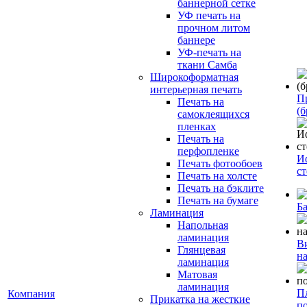
баннерной сетке
УФ печать на
прочном литом
баннере
УФ-печать на
ткани Самба
Широкоформатная
интерьерная печать
П
Печать на
(б
самоклеящихся
пленках
Печать на
перфопленке
И
Печать фотообоев
с
Печать на холсте
Печать на бэклите
Печать на бумаге
Б
Ламинация
Напольная
ламинация
В
Глянцевая
н
ламинация
Матовая
ламинация
П
Компания
Прикатка на жесткие
п