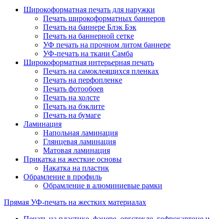
Широкоформатная печать для наружки
Печать широкоформатных баннеров
Печать на баннере Блэк Бэк
Печать на баннерной сетке
УФ печать на прочном литом баннере
УФ-печать на ткани Самба
Широкоформатная интерьерная печать
Печать на самоклеящихся пленках
Печать на перфопленке
Печать фотообоев
Печать на холсте
Печать на бэклите
Печать на бумаге
Ламинация
Напольная ламинация
Глянцевая ламинация
Матовая ламинация
Прикатка на жесткие основы
Накатка на пластик
Обрамление в профиль
Обрамление в алюминиевые рамки
Прямая УФ-печать на жестких материалах
Печать на пластике, фанере, оргстекле, гофрокартоне и