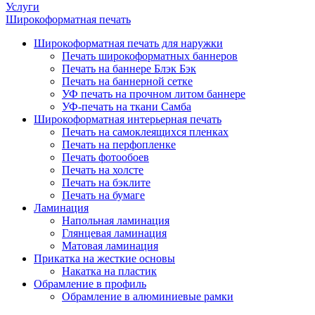
Услуги
Широкоформатная печать
Широкоформатная печать для наружки
Печать широкоформатных баннеров
Печать на баннере Блэк Бэк
Печать на баннерной сетке
УФ печать на прочном литом баннере
УФ-печать на ткани Самба
Широкоформатная интерьерная печать
Печать на самоклеящихся пленках
Печать на перфопленке
Печать фотообоев
Печать на холсте
Печать на бэклите
Печать на бумаге
Ламинация
Напольная ламинация
Глянцевая ламинация
Матовая ламинация
Прикатка на жесткие основы
Накатка на пластик
Обрамление в профиль
Обрамление в алюминиевые рамки