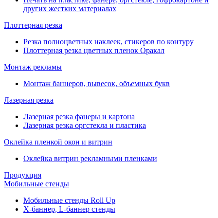
других жестких материалах
Плоттерная резка
Резка полноцветных наклеек, стикеров по контуру
Плоттерная резка цветных пленок Оракал
Монтаж рекламы
Монтаж баннеров, вывесок, объемных букв
Лазерная резка
Лазерная резка фанеры и картона
Лазерная резка оргстекла и пластика
Оклейка пленкой окон и витрин
Оклейка витрин рекламными пленками
Продукция
Мобильные стенды
Мобильные стенды Roll Up
Х-баннер, L-баннер стенды