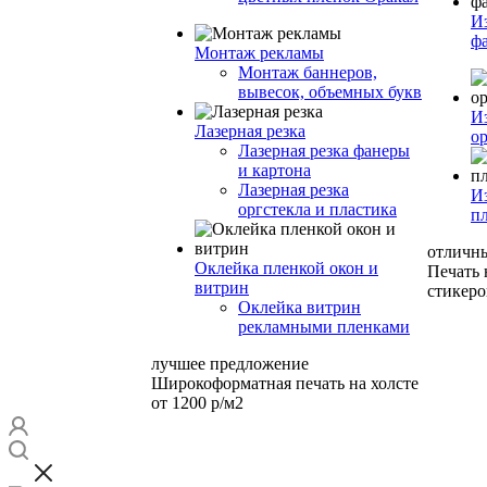
И
ф
Монтаж рекламы
Монтаж баннеров,
вывесок, объемных букв
И
Лазерная резка
ор
Лазерная резка фанеры
и картона
Лазерная резка
И
оргстекла и пластика
п
отличн
Оклейка пленкой окон и
Печать
витрин
стикеро
Оклейка витрин
рекламными пленками
лучшее предложение
Широкоформатная печать на холсте
от 1200 р/м2