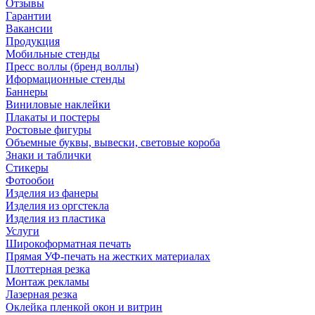
Отзывы
Гарантии
Вакансии
Продукция
Мобильные стенды
Пресс воллы (бренд воллы)
Иформационные стенды
Баннеры
Виниловые наклейки
Плакаты и постеры
Ростовые фигуры
Объемные буквы, вывески, световые короба
Знаки и таблички
Стикеры
Фотообои
Изделия из фанеры
Изделия из оргстекла
Изделия из пластика
Услуги
Широкоформатная печать
Прямая УФ-печать на жестких материалах
Плоттерная резка
Монтаж рекламы
Лазерная резка
Оклейка пленкой окон и витрин