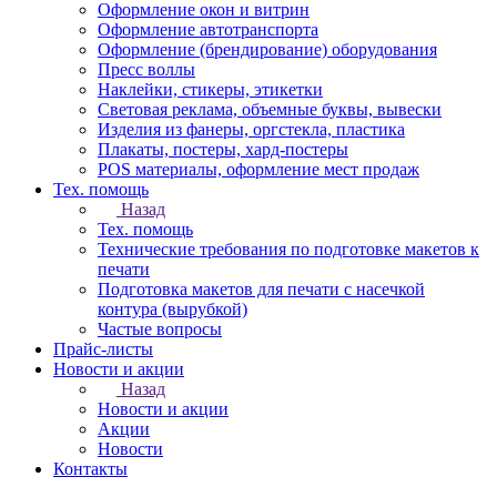
Оформление окон и витрин
Оформление автотранспорта
Оформление (брендирование) оборудования
Пресс воллы
Наклейки, стикеры, этикетки
Световая реклама, объемные буквы, вывески
Изделия из фанеры, оргстекла, пластика
Плакаты, постеры, хард-постеры
POS материалы, оформление мест продаж
Тех. помощь
Назад
Тех. помощь
Технические требования по подготовке макетов к
печати
Подготовка макетов для печати с насечкой
контура (вырубкой)
Частые вопросы
Прайс-листы
Новости и акции
Назад
Новости и акции
Акции
Новости
Контакты