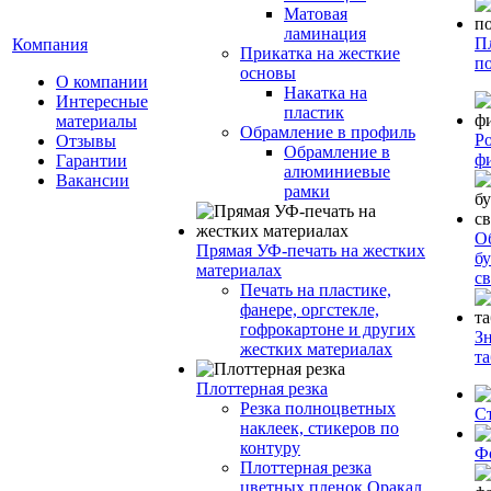
Матовая
ламинация
П
Компания
Прикатка на жесткие
п
основы
О компании
Накатка на
Интересные
пластик
материалы
Обрамление в профиль
Р
Отзывы
Обрамление в
ф
Гарантии
алюминиевые
Вакансии
рамки
О
Прямая УФ-печать на жестких
бу
материалах
с
Печать на пластике,
фанере, оргстекле,
гофрокартоне и других
З
жестких материалах
т
Плоттерная резка
Резка полноцветных
С
наклеек, стикеров по
контуру
Ф
Плоттерная резка
цветных пленок Оракал