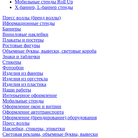
Мобильные стенды Roll Up
Х-баннер, L-баннер стенды
Пресс воллы (бренд воллы)
Иформационные стенды
Баннеры
Виниловые наклейки
Плакаты и постеры
Ростовые фигуры
Объемные буквы, вывески, световые короба
Знаки и таблички
Стикеры
Фотообои
Изделия из фанеры
Изделия из оргстекла
Изделия из пластика
Наши работы
Интерьерное оформление
Мобильные стенды
Оформление окон и витрин
Оформление автотранспорта
Оформление (брендирование) оборудования
Пресс воллы
Наклейки, стикеры, этикетки
Световая реклама, объемные буквы, вывески