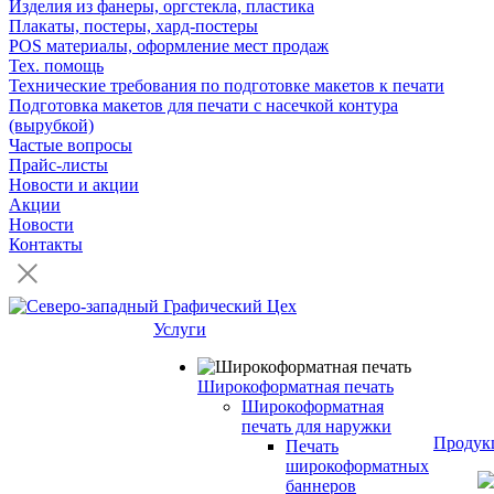
Изделия из фанеры, оргстекла, пластика
Плакаты, постеры, хард-постеры
POS материалы, оформление мест продаж
Тех. помощь
Технические требования по подготовке макетов к печати
Подготовка макетов для печати с насечкой контура
(вырубкой)
Частые вопросы
Прайс-листы
Новости и акции
Акции
Новости
Контакты
Услуги
Широкоформатная печать
Широкоформатная
печать для наружки
Продук
Печать
широкоформатных
баннеров